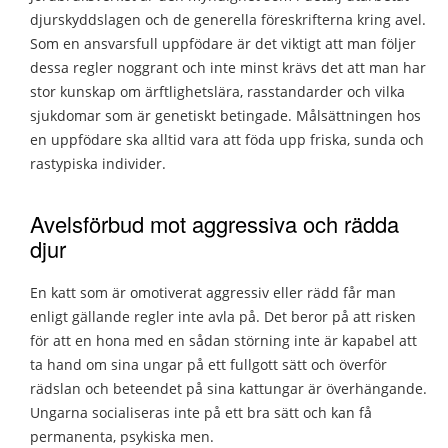
djurskyddslagen och de generella föreskrifterna kring avel.
Som en ansvarsfull uppfödare är det viktigt att man följer
dessa regler noggrant och inte minst krävs det att man har
stor kunskap om ärftlighetslära, rasstandarder och vilka
sjukdomar som är genetiskt betingade. Målsättningen hos
en uppfödare ska alltid vara att föda upp friska, sunda och
rastypiska individer.
Avelsförbud mot aggressiva och rädda
djur
En katt som är omotiverat aggressiv eller rädd får man
enligt gällande regler inte avla på. Det beror på att risken
för att en hona med en sådan störning inte är kapabel att
ta hand om sina ungar på ett fullgott sätt och överför
rädslan och beteendet på sina kattungar är överhängande.
Ungarna socialiseras inte på ett bra sätt och kan få
permanenta, psykiska men.