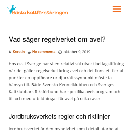
TO
Skip
to
NA
content
Vad säger regelverket om avel?
Kerstin
No comments
oktober 9, 2019
Hos oss i Sverige har vi en relativt väl utvecklad lagstiftning
när det gäller regelverket kring avel och det finns ett flertal
punkter en uppfödare ur djurrättssynpunkt måste ta
hänsyn till. Både Svenska Kennelklubben och Sveriges
Kattklubbars Riksförbund har specifika avelsprogram och
till och med utbildningar för avel på olika raser.
Jordbruksverkets regler och riktlinjer
Jordbruksverket är den myndighet som i detalj utarbetat